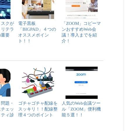
リスクが
電子黒板
「ZOOM」コピーマ
Ｔリテラ
「BIGPAD」４つの
ンおすすめWeb会
の重要
オススメポイン
議！導入までを紹
ト！！
介！
ィ問題・
ゴチャゴチャ配線を
人気のWeb会議ツー
にチェッ
スッキリ！！配線整
ル「ZOOM」便利機
リティ診
理４つのポイント
能５選！！