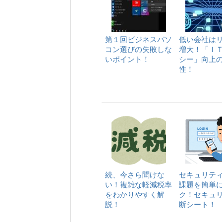
第１回ビジネスパソ
低い会社は
コン選びの失敗しな
増大！「Ｉ
いポイント！
シー」向上
性！
続、今さら聞けな
セキュリテ
い！複雑な軽減税率
課題を簡単
をわかりやすく解
ク！セキュ
説！
断シート！