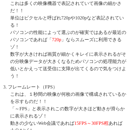
これは多くの映像機器で表記されていて画像の細かさ
だ！！
単位はピクセルと呼ばれ720pや1020pなど表記されてい
る！
パソコンの性能によって選ぶのが確実ではあるが最近の
パソコンであれば「
720p
」ならスムーズに利用できる
ゾ！
数字が大きければ画質が細かくキレイに表示されるがそ
の分映像データが大きくなるためパソコンの処理能力が
低いとかえって送受信に支障が出てくるので気をつけよ
う！
フレームレート（FPS）
これは、１秒間の映像が何枚の画像で構成されているか
を示すものだ！！
「～FPS」と表示されこの数字が大きほど動きが滑らか
に表示されるゾ！
動きの少ないWeb会議であれば
15FPS～30FPS程
あれば