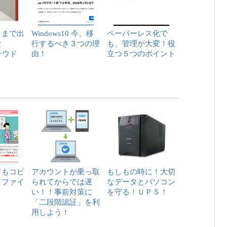
こまで出
Windows10 今、移
ペーパーレス化で
な
行するべき３つの理
も、管理が大変！役
クラウド
由！
立つ５つのポイント
てもコピ
アカウントが乗っ取
もしもの時に！大切
！ファイ
られてからでは遅
なデータとパソコン
！
い！！事前対策に
を守る！ＵＰＳ！
「二段階認証」を利
用しよう！